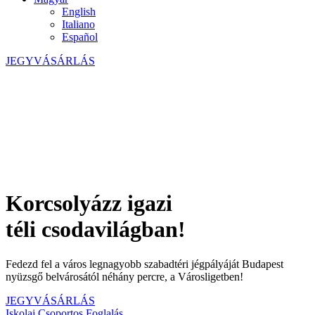
English
Italiano
Español
JEGYVÁSÁRLÁS
Korcsolyázz igazi
téli csodavilágban!
Fedezd fel a város legnagyobb szabadtéri jégpályáját Budapest
nyüzsgő belvárosától néhány percre, a Városligetben!
JEGYVÁSÁRLÁS
Iskolai Csoportos Foglalás