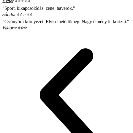
Eszter
⭐⭐⭐⭐⭐
"Sport, kikapcsolódás, zene, haverok."
Sándor
⭐⭐⭐⭐⭐
"Gyönyörű környezet. Elviselhető tömeg. Nagy élmény itt korizni."
Viktor
⭐⭐⭐⭐