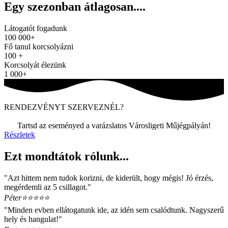
Egy szezonban átlagosan....
Látogatót fogadunk
100
000+
Fő tanul korcsolyázni
100
+
Korcsolyát élezünk
1
000+
RENDEZVÉNYT SZERVEZNÉL?
Tartsd az eseményed a varázslatos Városligeti Műjégpályán!
Részletek
Ezt mondtátok rólunk...
"Azt hittem nem tudok korizni, de kiderült, hogy mégis! Jó érzés,
megérdemli az 5 csillagot."
Péter
⭐⭐⭐⭐⭐
"Minden evben ellátogatunk ide, az idén sem csalódtunk. Nagyszerű
hely és hangulat!"