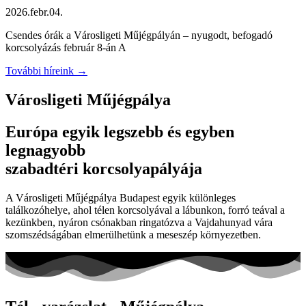
2026.febr.04.
Csendes órák a Városligeti Műjégpályán – nyugodt, befogadó
korcsolyázás február 8-án A
További híreink →
Városligeti Műjégpálya
Európa egyik legszebb és egyben
legnagyobb
szabadtéri korcsolyapályája
A Városligeti Műjégpálya Budapest egyik különleges
találkozóhelye, ahol télen korcsolyával a lábunkon, forró teával a
kezünkben, nyáron csónakban ringatózva a Vajdahunyad vára
szomszédságában elmerülhetünk a meseszép környezetben.