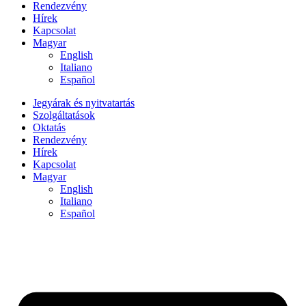
Rendezvény
Hírek
Kapcsolat
Magyar
English
Italiano
Español
Jegyárak és nyitvatartás
Szolgáltatások
Oktatás
Rendezvény
Hírek
Kapcsolat
Magyar
English
Italiano
Español