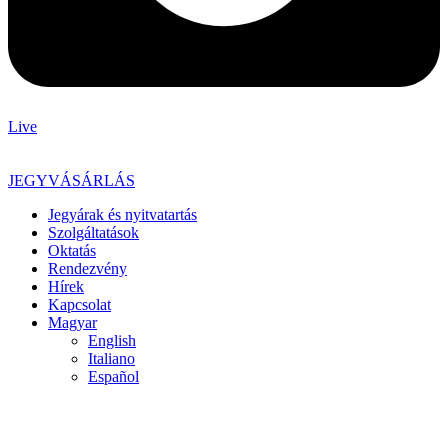
Live
JEGYVÁSÁRLÁS
Jegyárak és nyitvatartás
Szolgáltatások
Oktatás
Rendezvény
Hírek
Kapcsolat
Magyar
English
Italiano
Español