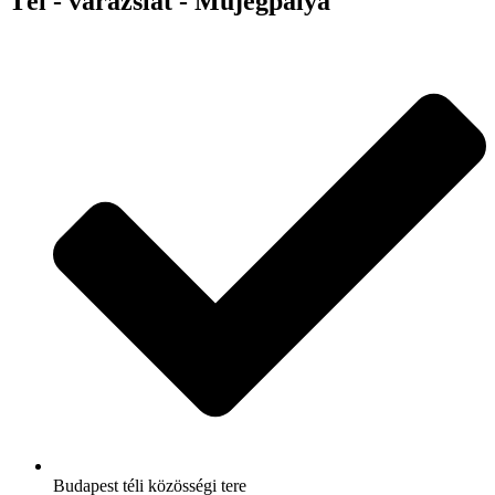
Tél - varázslat - Műjégpálya
Budapest téli közösségi tere